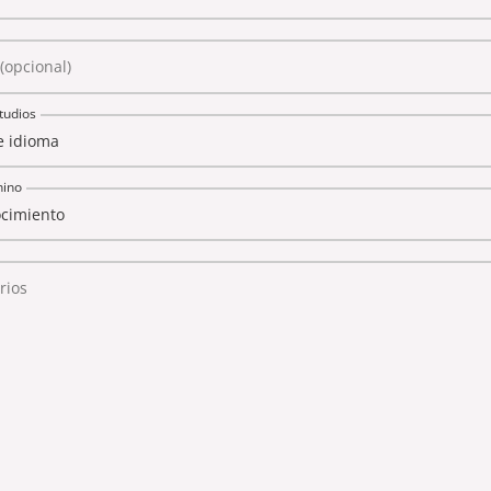
(opcional)
tudios
hino