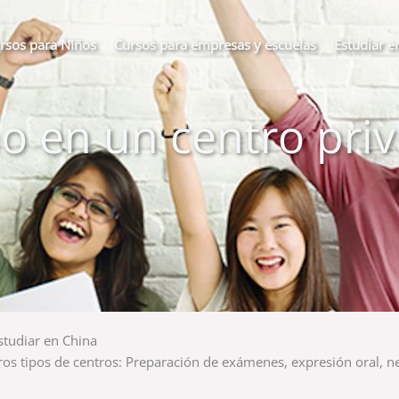
rsos para Niños
Cursos para empresas y escuelas
Estudiar e
no en un centro pri
studiar en China
ros tipos de centros: Preparación de exámenes, expresión oral, ne