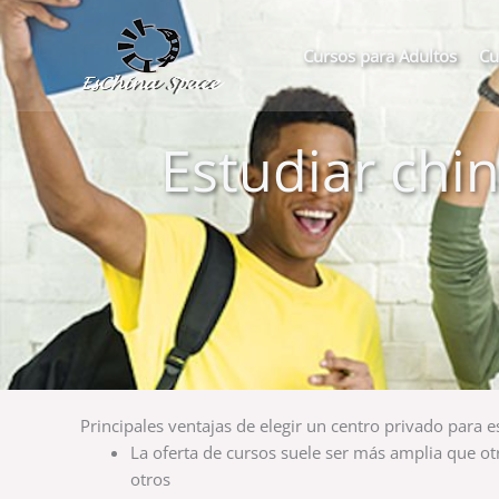
Ir
al
Cursos para Adultos
Cu
contenido
Estudiar chi
Principales ventajas de elegir un centro privado para e
La oferta de cursos suele ser más amplia que ot
otros