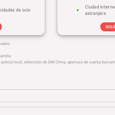
Ciudad intern
nidades de ocio
extranjera
SOLI
ivados
familia
 policía local, obtención de SIM China, apertura de cuenta bancaría
, deja este campo vacío.