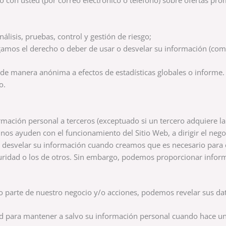
o con usted (por correo electrónico o teléfono) sobre ofertas pr
álisis, pruebas, control y gestión de riesgo;
amos el derecho o deber de usar o desvelar su información (com
de manera anónima a efectos de estadísticas globales o informe. 
o.
ión personal a terceros (exceptuado si un tercero adquiere la to
nos ayuden con el funcionamiento del Sitio Web, a dirigir el neg
esvelar su información cuando creamos que es necesario para cump
ridad o los de otros. Sin embargo, podemos proporcionar informa
 o parte de nuestro negocio y/o acciones, podemos revelar sus dat
 para mantener a salvo su información personal cuando hace un 