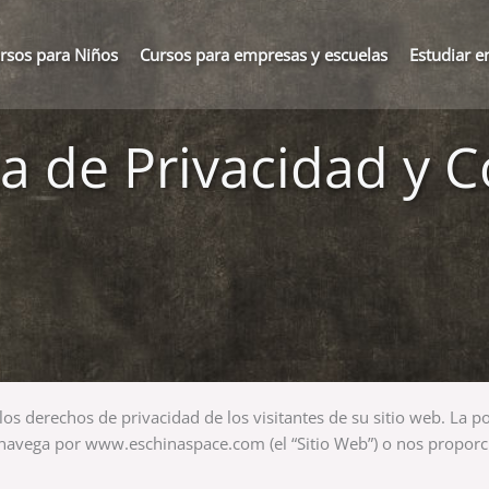
rsos para Niños
Cursos para empresas y escuelas
Estudiar e
ca de Privacidad y 
s derechos de privacidad de los visitantes de su sitio web. La p
vega por www.eschinaspace.com (el “Sitio Web”) o nos proporci