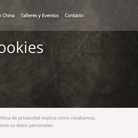
n China
Talleres y Eventos
Contacto
Cookies
olítica de privacidad explica cómo recabamos,
ona su datos personales.