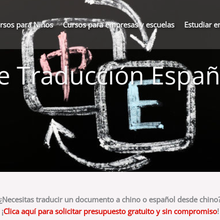
rsos para Niños
Cursos para empresas y escuelas
Estudiar e
de Traducción Españ
¿Necesitas traducir un documento a chino o español desde chino
¡
Clica aquí para solicitar presupuesto gratuito y sin compromiso
!