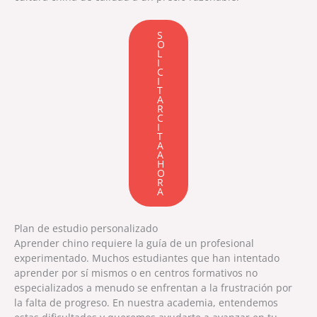
S
O
L
I
C
I
T
A
R
C
I
T
A
A
H
O
R
A
Plan de estudio personalizado
Aprender chino requiere la guía de un profesional
experimentado. Muchos estudiantes que han intentado
aprender por sí mismos o en centros formativos no
especializados a menudo se enfrentan a la frustración por
la falta de progreso. En nuestra academia, entendemos