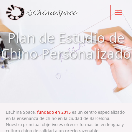
Ir
al
contenido
Plan de Estudio de
Chino Personalizado
EsChina Space,
fundado en 2015
es un centro especializado
en la enseñanza de chino en la ciudad de Barcelona.
Nuestro principal objetivo es ofrecer formación en lengua y
cultura china de calidad a un precio razonable.